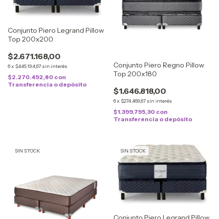
Conjunto Piero Legrand Pillow
Top 200x200
$2.671.168,00
Conjunto Piero Regno Pillow
6
x
$445.194,67
sin interés
Top 200x180
$2.270.492,80
con
Transferencia o depósito
$1.646.818,00
6
x
$274.469,67
sin interés
$1.399.795,30
con
Transferencia o depósito
SIN STOCK
SIN STOCK
Conjunto Piero Legrand Pillow