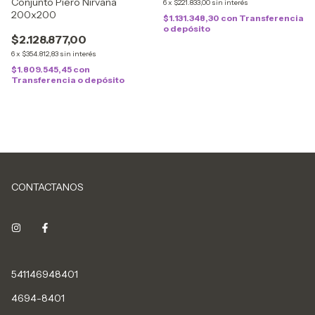
Conjunto Piero Nirvana
6
x
$221.833,00
sin interés
200x200
$1.131.348,30
con
Transferencia
o depósito
$2.128.877,00
6
x
$354.812,83
sin interés
$1.809.545,45
con
Transferencia o depósito
CONTACTANOS
541146948401
4694-8401