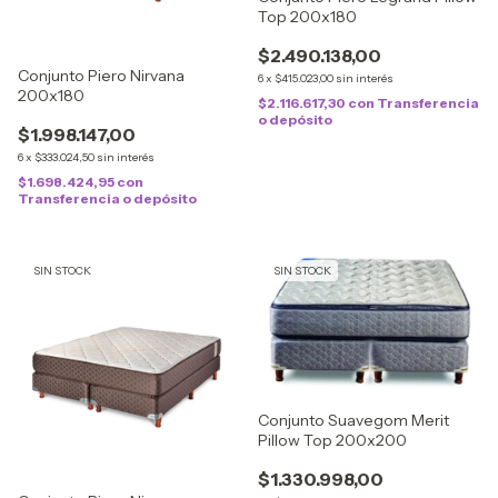
Top 200x180
$2.490.138,00
Conjunto Piero Nirvana
6
x
$415.023,00
sin interés
200x180
$2.116.617,30
con
Transferencia
o depósito
$1.998.147,00
6
x
$333.024,50
sin interés
$1.698.424,95
con
Transferencia o depósito
SIN STOCK
SIN STOCK
Conjunto Suavegom Merit
Pillow Top 200x200
$1.330.998,00