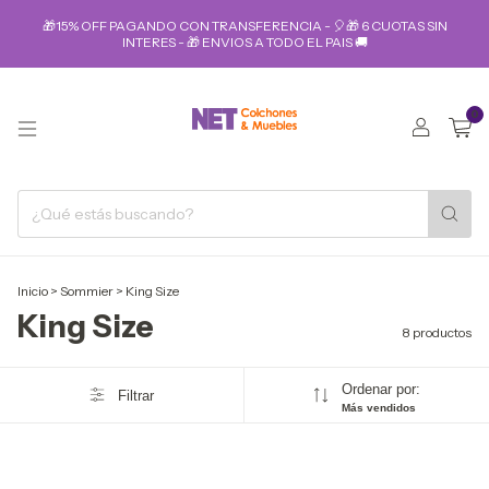
🎁15% OFF PAGANDO CON TRANSFERENCIA - 🎈🎁 6 CUOTAS SIN
INTERES - 🎁 ENVIOS A TODO EL PAIS 🚚
0
Inicio
>
Sommier
>
King Size
King Size
8 productos
Ordenar por:
Filtrar
Más vendidos