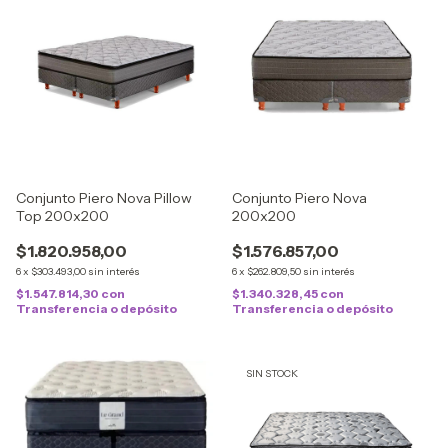
Conjunto Piero Nova Pillow
Conjunto Piero Nova
Top 200x200
200x200
$1.820.958,00
$1.576.857,00
6
x
$303.493,00
sin interés
6
x
$262.809,50
sin interés
$1.547.814,30
con
$1.340.328,45
con
Transferencia o depósito
Transferencia o depósito
SIN STOCK