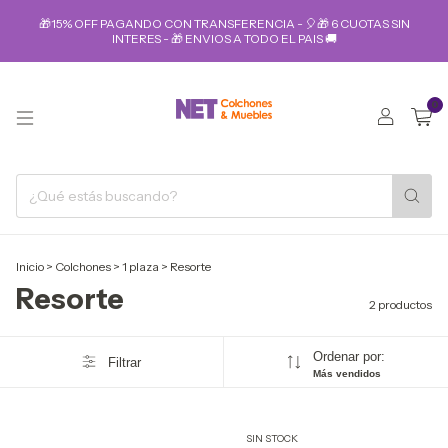
🎁15% OFF PAGANDO CON TRANSFERENCIA - 🎈🎁 6 CUOTAS SIN
INTERES - 🎁 ENVIOS A TODO EL PAIS 🚚
0
Inicio
>
Colchones
>
1 plaza
>
Resorte
Resorte
2 productos
Ordenar por:
Filtrar
Más vendidos
SIN STOCK