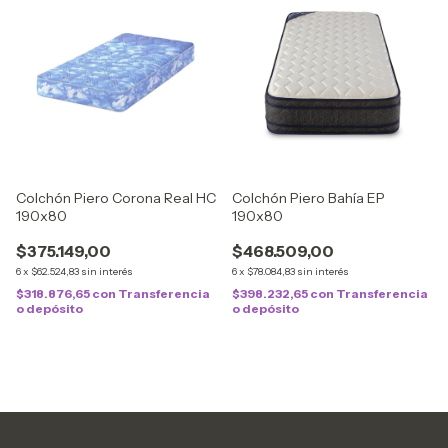
Colchón Piero Corona Real HC
Colchón Piero Bahía EP
190x80
190x80
$375.149,00
$468.509,00
6
x
$62.524,83
sin interés
6
x
$78.084,83
sin interés
$318.876,65
con
Transferencia
$398.232,65
con
Transferencia
o depósito
o depósito