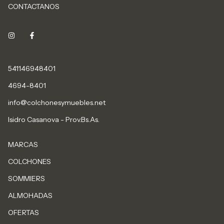
CONTACTANOS
541146948401
4694-8401
info@colchonesymuebles.net
Isidro Casanova - Prov.Bs.As.
MARCAS
COLCHONES
SOMMIERS
ALMOHADAS
OFERTAS