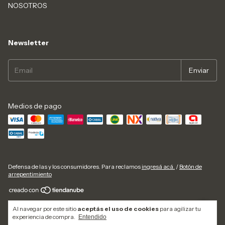
NOSOTROS
Newsletter
Medios de pago
Defensa de las y los consumidores. Para reclamos
ingresá acá.
/
Botón de
arrepentimiento
Copyright NET Colchones y muebles - 30712055452 - 2026. Todos los
Al navegar por este sitio
aceptás el uso de cookies
para agilizar tu
derechos reservados.
experiencia de compra.
Entendido