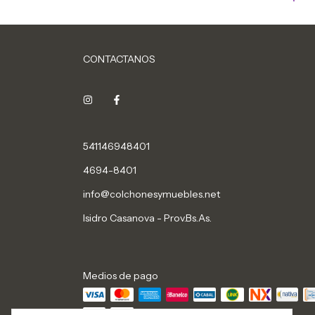
CONTACTANOS
541146948401
4694-8401
info@colchonesymuebles.net
Isidro Casanova - Prov.Bs.As.
Medios de pago