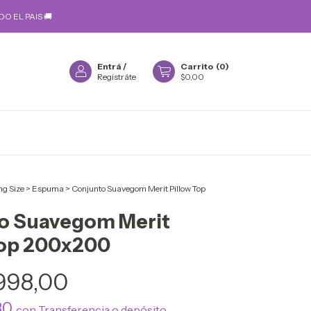
O EL PAIS 🚚
Entrá
/
Carrito
(
0
)
Registráte
$0,00
ng Size
>
Espuma
>
Conjunto Suavegom Merit Pillow Top
o Suavegom Merit
Top 200x200
.998,00
,30
con
Transferencia o depósito