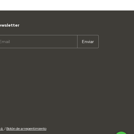
wsletter
cá.
/
Botón de arrepentimiento