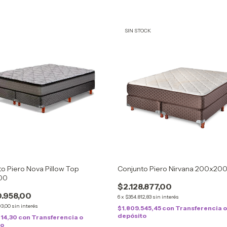
SIN STOCK
o Piero Nova Pillow Top
Conjunto Piero Nirvana 200x20
00
$2.128.877,00
0.958,00
6
x
$354.812,83
sin interés
93,00
sin interés
$1.809.545,45
con
Transferencia o
depósito
814,30
con
Transferencia o
to