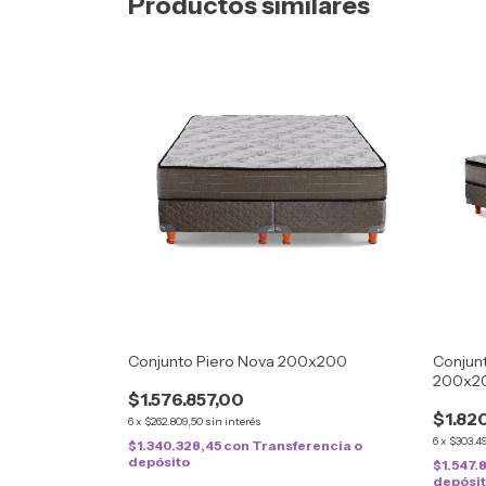
Productos similares
Conjunto Piero Nova 200x200
Conjunt
200x2
$1.576.857,00
$1.82
6
x
$262.809,50
sin interés
6
x
$303.4
$1.340.328,45
con
Transferencia o
depósito
$1.547.
depósi