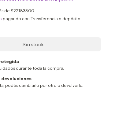
rés de
$221.833,00
o
pagando con Transferencia o depósito
rotegida
uidados durante toda la compra.
 devoluciones
sta, podés cambiarlo por otro o devolverlo.