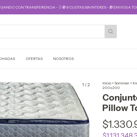
AGANDO CON TRANSFERENCIA - 🎈🎁 6 CUOTAS SIN INTERES - 🎁 ENVIOS A TOD
OHADAS
OFERTAS
NOSOTROS
Inicio
>
Sommier
>
Ki
1
/
2
200x200
Conjunt
Pillow 
$1.330
$1.131.348