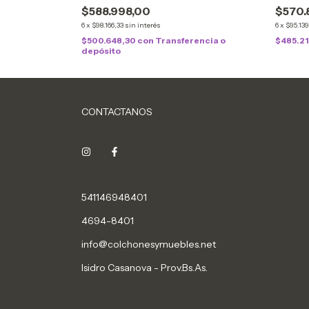
$588.998,00
$570.
6
x
$98.166,33
sin interés
6
x
$95.139
$500.648,30
con
Transferencia o
$485.2
depósito
CONTACTANOS
541146948401
4694-8401
info@colchonesymuebles.net
Isidro Casanova - Prov.Bs.As.