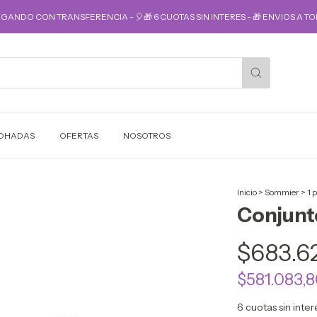
AGANDO CON TRANSFERENCIA - 🎈🎁 6 CUOTAS SIN INTERES - 🎁 ENVIOS A TOD
OHADAS
OFERTAS
NOSOTROS
Inicio
>
Sommier
>
1 
Conjunt
$683.6
$581.083,
6
cuotas sin inte