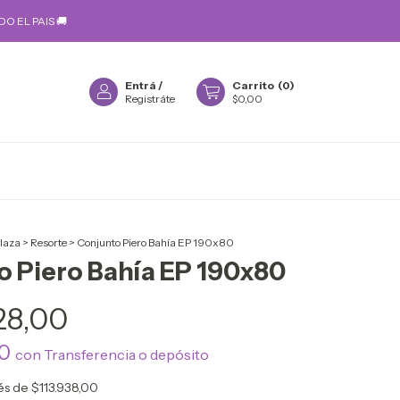
O EL PAIS 🚚
Entrá
/
Carrito
(
0
)
Registráte
$0,00
plaza
>
Resorte
>
Conjunto Piero Bahía EP 190x80
o Piero Bahía EP 190x80
28,00
80
con
Transferencia o depósito
rés de
$113.938,00