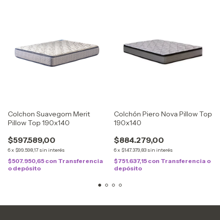
Colchon Suavegom Merit
Colchón Piero Nova Pillow Top
Pillow Top 190x140
190x140
$597.589,00
$884.279,00
6
x
$99.598,17
sin interés
6
x
$147.379,83
sin interés
$507.950,65
con
Transferencia
$751.637,15
con
Transferencia o
o depósito
depósito