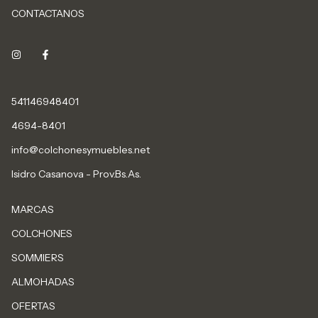
CONTACTANOS
541146948401
4694-8401
info@colchonesymuebles.net
Isidro Casanova - Prov.Bs.As.
MARCAS
COLCHONES
SOMMIERS
ALMOHADAS
OFERTAS