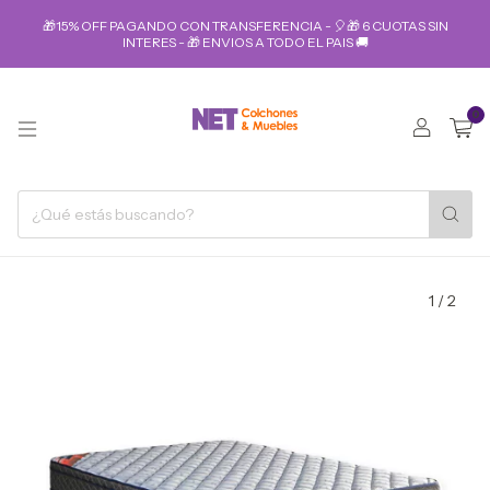
🎁15% OFF PAGANDO CON TRANSFERENCIA - 🎈🎁 6 CUOTAS SIN
INTERES - 🎁 ENVIOS A TODO EL PAIS 🚚
0
1
/
2