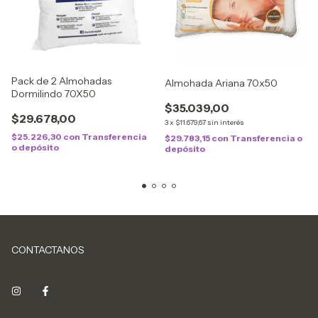
Pack de 2 Almohadas
Almohada Ariana 70x50
Dormilindo 70X50
$35.039,00
$29.678,00
3
x
$11.679,67
sin interés
$25.226,30
con
Transferencia
$29.783,15
con
Transferencia o
o depósito
depósito
CONTACTANOS