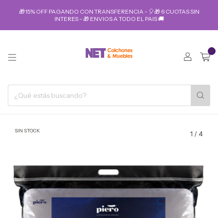
🎁15% OFF PAGANDO CON TRANSFERENCIA - 🎈🎁 6 CUOTAS SIN
INTERES - 🎁 ENVIOS A TODO EL PAIS 🚚
0
SIN STOCK
1
/
4